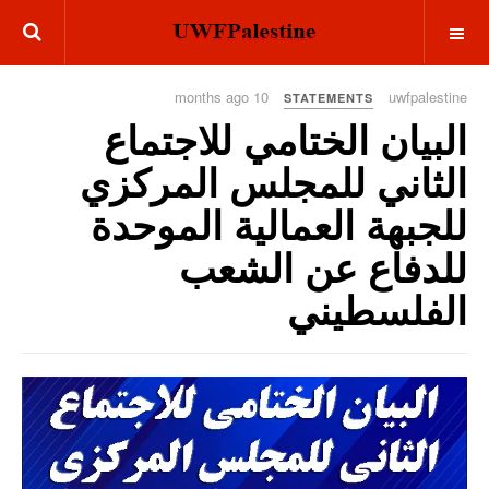
OFF CANVAS
10 months ago
uwfpalestine
STATEMENTS
البيان الختامي للاجتماع
الثاني للمجلس المركزي
للجبهة العمالية الموحدة
للدفاع عن الشعب
الفلسطيني