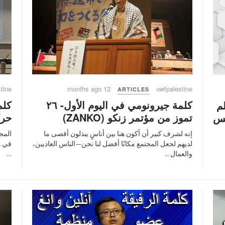
tine
12 months ago
uwfpalestine
ARTICLES
كلمة جيرونومي في اليوم الأول- ٢٦
كلم
لم
تموز من مؤتمر زنكو (ZANKO)
حرك
يس
إنه لشرف كبير أن أكون هنا بين أناسٍ يبذلون أقصى ما
المج
لديهم لجعل المجتمع مكانًا أفضل لنا نحن—الناس العاديين،
في ه
والعمال ...
...