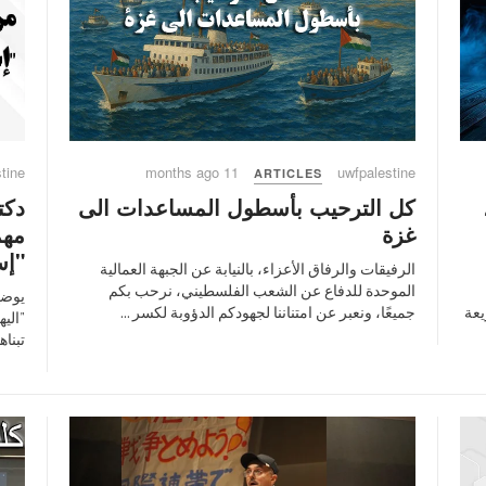
tine
11 months ago
uwfpalestine
ARTICLES
كل الترحيب بأسطول المساعدات الى
دكت
غزة
مهم
"إس
الرفيقات والرفاق الأعزاء، بالنيابة عن الجبهة العمالية
الموحدة للدفاع عن الشعب الفلسطيني، نرحب بكم
يوضح
جميعًا، ونعبر عن امتناننا لجهودكم الدؤوبة لكسر ...
يعة
"اليه
تبناه