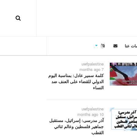
ات عنا
uwfpalestine
7 months ago
كلمة سمير عادل: بمناسبة اليوم
الدولي للقضاء على العنف ضد
النساء
uwfpalestine
10 months ago
آذر مدرسی: إسرائيل، مستقبل
جماهير فلسطين وعالم ثنائي
القطب