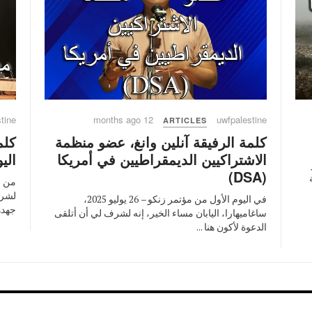
tine
12 months ago
uwfpalestine
ARTICLES
كلمة الرفيقة آنلين وانغ، عضو منظمة
كلم
الاشتراكيين الديمقراطيين في أمريكا
الي
(DSA)
لشرف
في اليوم الأول من مؤتمر زنكو – 26 يوليو 2025،
جهدهم
ساغاميهارا، اليابان مساء الخير، إنه لشرف لي أن أتلقى
الدعوة لأكون هنا ...