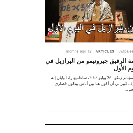
12 months ago
uwfpales
ARTICLES
ة الرفيق جيرونيمو من البرازيل في
وم الأول
من مؤتمر زنكو - 26 يوليو 2025، ساغاميهارا، اليابان إنه
 كبير لي أن أكون هنا بين أناس يبذلون قصارى
 ...