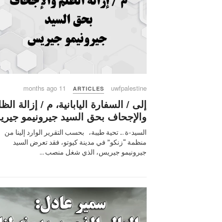
11 months ago
uwfpalestine
ARTICLES
إلى / السفارة اليابانية، م / إزالة الظ
والإجحاف بحق السيد جيرونيمو جير
السيد-ة ... تحية طيبة، بحسب التقرير الوارد إلينا من
منظمة “زنكو” في مدينة كيوتو، فقد تعرض السيد
جيرونيمو جيريس، الذي شغل منصب ...