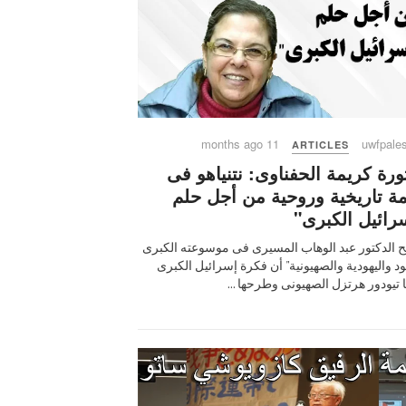
11 months ago
uwfpales
ARTICLES
ورة كريمة الحفناوى: نتنياهو فى
ة تاريخية وروحية من أجل حلم
رائيل الكبرى"
 الدكتور عبد الوهاب المسيرى فى موسوعته الكبرى
ود واليهودية والصهيونية" أن فكرة إسرائيل الكبرى
ا تيودور هرتزل الصهيونى وطرحها ...