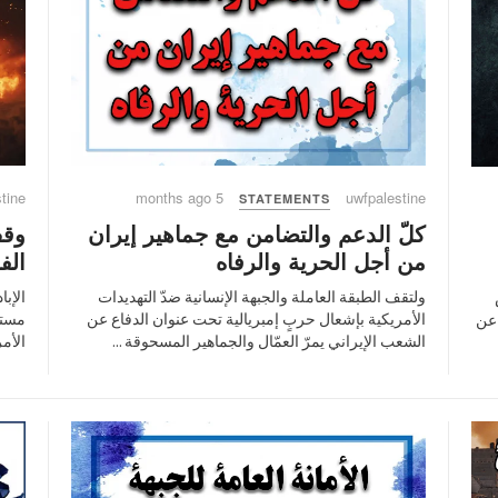
tine
5 months ago
uwfpalestine
STATEMENTS
كلّ الدعم والتضامن مع جماهير إيران
وقف
من أجل الحرية والرفاه
الف
ولتقف الطبقة العاملة والجبهة الإنسانية ضدّ التهديدات
الإب
الأمريكية بإشعال حربٍ إمبريالية تحت عنوان الدفاع عن
مستم
 عن
الشعب الإيراني يمرّ العمّال والجماهير المسحوقة ...
الأمر