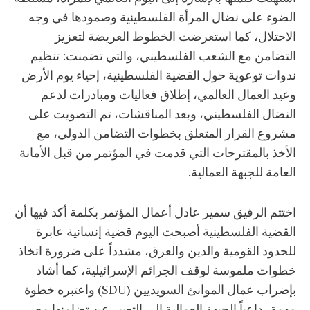
الضوء على نضال المرأة الفلسطينية وصمودها في وجه
الاحتلال، كما استعرضت الخطوط العريضة لتعزيز
التضامن مع الشعب الفلسطيني، والتي تضمنت: تنظيم
ندوات توعوية حول القضية الفلسطينية، إحياء يوم الأرض
وعيد العمال العالمي، إطلاق فعاليات ومبادرات لدعم
النضال الفلسطيني، وبعد المناقشات، تم التصويت على
مشروع القرار المتعلق بخطوات التضامن الدولي، مع
الأخذ بالمقترحات التي قدمت في المؤتمر من قبل الأمانة
العامة للجبهة العمالية.
اختتم الرفيق سمير عادل أعمال المؤتمر بكلمة أكد فيها أن
القضية الفلسطينية أصبحت اليوم قضية إنسانية عابرة
للحدود القومية والدين والعرق، مشدداً على ضرورة اتخاذ
خطوات ملموسة لوقف الجرائم الإسرائيلية، كما أشاد
بإضراب عمال الموانئ السويديين (SDU) واعتبره خطوة
مهمة، داعياً الجبهة العمالية إلى التعبير عن تضامنها مع